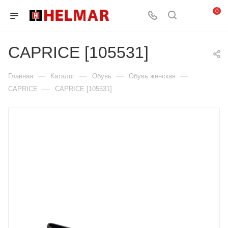
0
CAPRICE [105531]
—
—
—
—
Главная
Каталог
Обувь
Обувь женская
—
CAPRICE
CAPRICE [105531]