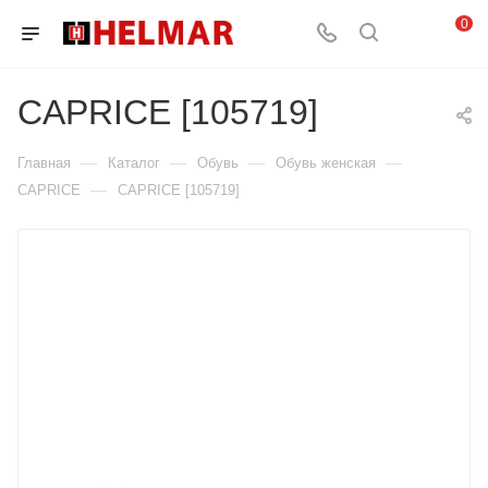
0
CAPRICE [105719]
—
—
—
—
Главная
Каталог
Обувь
Обувь женская
—
CAPRICE
CAPRICE [105719]