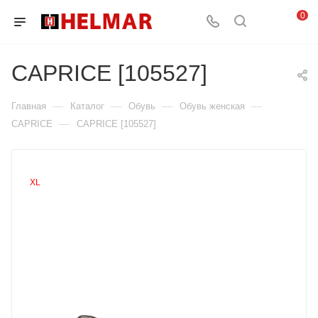
0
CAPRICE [105527]
—
—
—
—
Главная
Каталог
Обувь
Обувь женская
—
CAPRICE
CAPRICE [105527]
XL