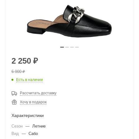
2 250
₽
6 900
₽
Есть в наличии
Рассчитать доставку
Хочу в подарок
Характеристики
Сезон
—
Летние
Вид
—
Сабо