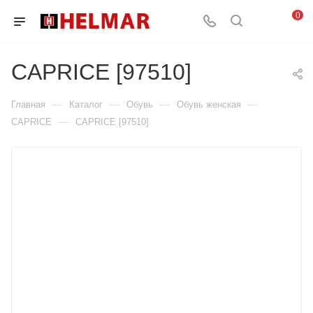
0
CAPRICE [97510]
—
—
—
—
Главная
Каталог
Обувь
Обувь женская
—
CAPRICE
CAPRICE [97510]