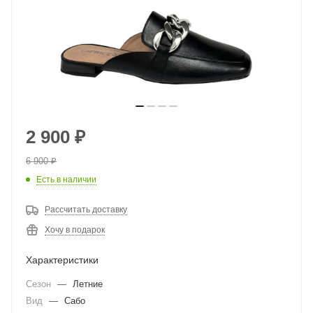
2 900
₽
6 900
₽
Есть в наличии
Рассчитать доставку
Хочу в подарок
Характеристики
Сезон
—
Летние
Вид
—
Сабо