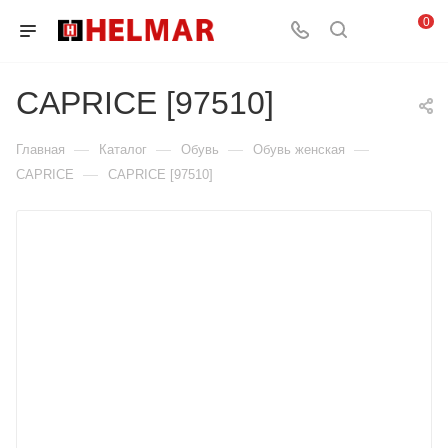
0
CAPRICE [97510]
—
—
—
—
Главная
Каталог
Обувь
Обувь женская
—
CAPRICE
CAPRICE [97510]