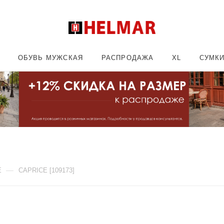
ОБУВЬ МУЖСКАЯ
РАСПРОДАЖА
XL
СУМК
—
E
CAPRICE [109173]