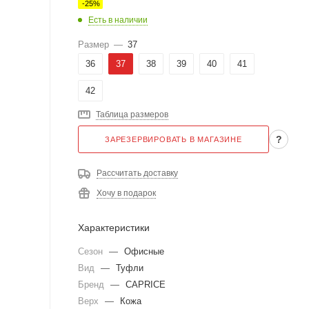
-
25
%
Есть в наличии
Размер
—
37
36
37
38
39
40
41
42
Таблица размеров
?
ЗАРЕЗЕРВИРОВАТЬ В МАГАЗИНЕ
Рассчитать доставку
Хочу в подарок
Характеристики
Сезон
—
Офисные
Вид
—
Туфли
Бренд
—
CAPRICE
Верх
—
Кожа