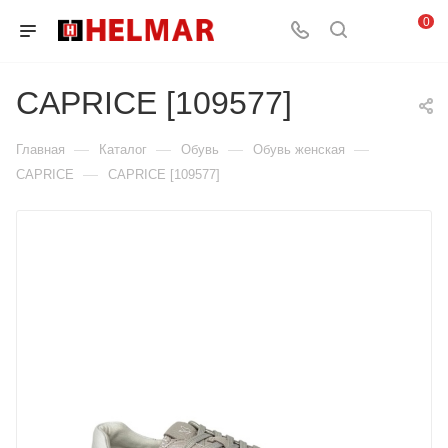
0
CAPRICE [109577]
—
—
—
—
Главная
Каталог
Обувь
Обувь женская
—
CAPRICE
CAPRICE [109577]