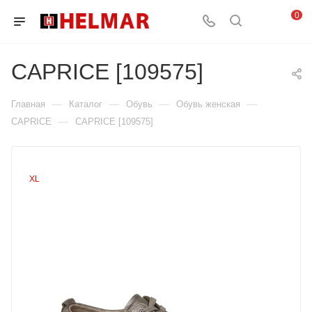
0
CAPRICE [109575]
—
—
—
—
Главная
Каталог
Обувь
Обувь женская
—
CAPRICE
CAPRICE [109575]
XL