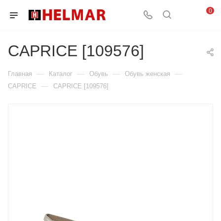
0
CAPRICE [109576]
—
—
—
—
Главная
Каталог
Обувь
Обувь женская
—
CAPRICE
CAPRICE [109576]