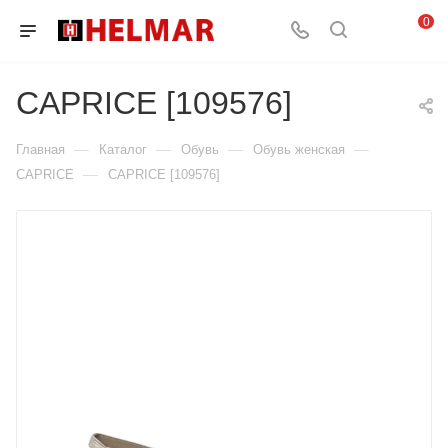
0
CAPRICE [109576]
—
—
—
—
Главная
Каталог
Обувь
Обувь женская
—
CAPRICE
CAPRICE [109576]