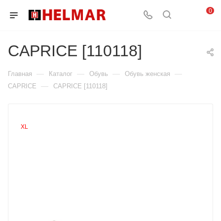
0
CAPRICE [110118]
—
—
—
—
Главная
Каталог
Обувь
Обувь женская
—
CAPRICE
CAPRICE [110118]
XL