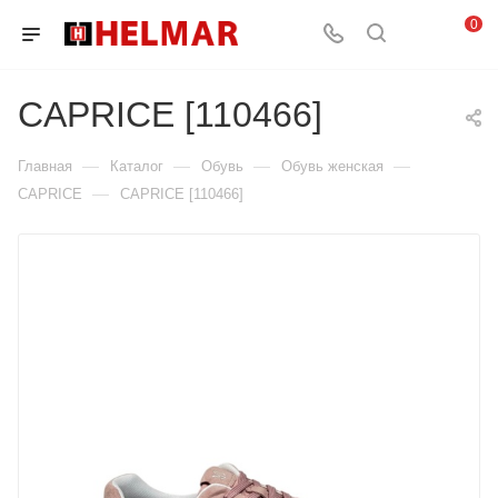
0
CAPRICE [110466]
—
—
—
—
Главная
Каталог
Обувь
Обувь женская
—
CAPRICE
CAPRICE [110466]