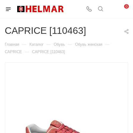
0
CAPRICE [110463]
—
—
—
—
Главная
Каталог
Обувь
Обувь женская
—
CAPRICE
CAPRICE [110463]