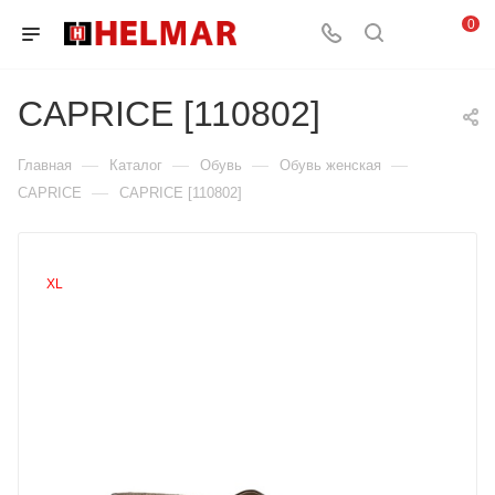
0
CAPRICE [110802]
—
—
—
—
Главная
Каталог
Обувь
Обувь женская
—
CAPRICE
CAPRICE [110802]
XL