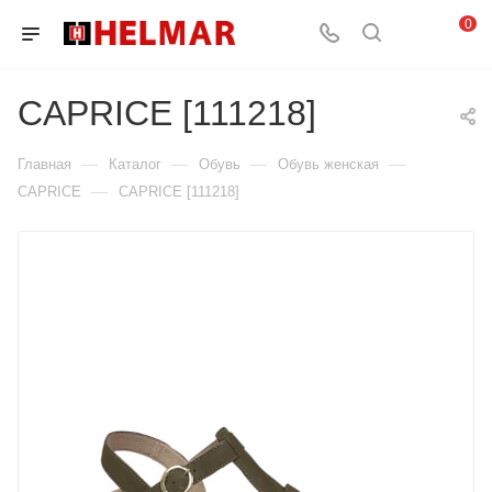
0
CAPRICE [111218]
—
—
—
—
Главная
Каталог
Обувь
Обувь женская
—
CAPRICE
CAPRICE [111218]