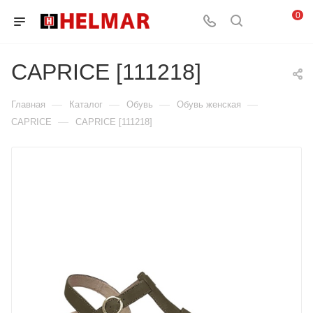
0
CAPRICE [111218]
—
—
—
—
Главная
Каталог
Обувь
Обувь женская
—
CAPRICE
CAPRICE [111218]