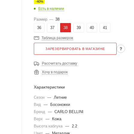
-
40
%
Есть в наличии
Размер
—
38
36
37
38
39
40
41
Таблица размеров
?
ЗАРЕЗЕРВИРОВАТЬ В МАГАЗИНЕ
Рассчитать доставку
Хочу в подарок
Характеристики
Сезон
—
Летние
Вид
—
Босоножки
Бренд
—
CARLO BELLINI
Верх
—
Кожа
Высота каблука
—
2.2
Цвет
—
Металлик