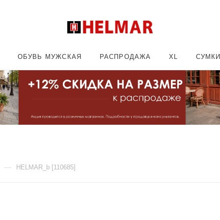
ОБУВЬ МУЖСКАЯ
РАСПРОДАЖА
XL
СУМК
—
HELMAR_b [110685]