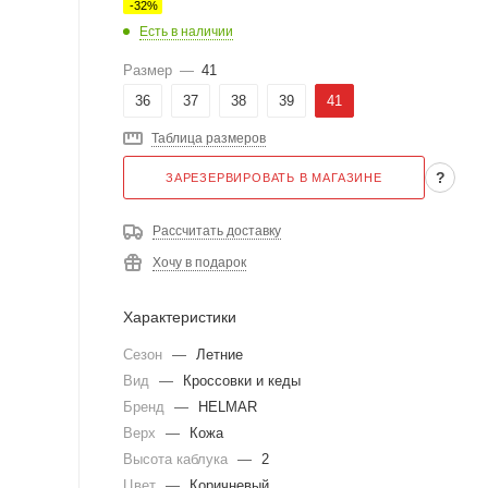
-
32
%
Есть в наличии
Размер
—
41
36
37
38
39
41
Таблица размеров
?
ЗАРЕЗЕРВИРОВАТЬ В МАГАЗИНЕ
Рассчитать доставку
Хочу в подарок
Характеристики
Сезон
—
Летние
Вид
—
Кроссовки и кеды
Бренд
—
HELMAR
Верх
—
Кожа
Высота каблука
—
2
Цвет
—
Коричневый