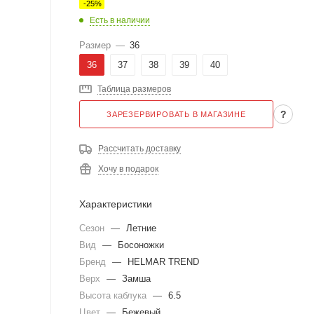
-
25
%
Есть в наличии
Размер
—
36
36
37
38
39
40
Таблица размеров
?
ЗАРЕЗЕРВИРОВАТЬ В МАГАЗИНЕ
Рассчитать доставку
Хочу в подарок
Характеристики
Сезон
—
Летние
Вид
—
Босоножки
Бренд
—
HELMAR TREND
Верх
—
Замша
Высота каблука
—
6.5
Цвет
—
Бежевый