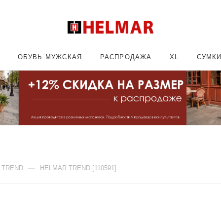
ОБУВЬ МУЖСКАЯ
РАСПРОДАЖА
XL
СУМК
—
 TREND
HELMAR TREND [110591]