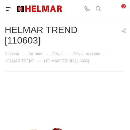
0
HELMAR TREND
[110603]
—
—
—
—
Главная
Каталог
Обувь
Обувь женская
—
HELMAR TREND
HELMAR TREND [110603]