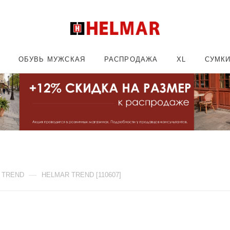
ОБУВЬ МУЖСКАЯ
РАСПРОДАЖА
XL
СУМК
—
 TREND
HELMAR TREND [110607]