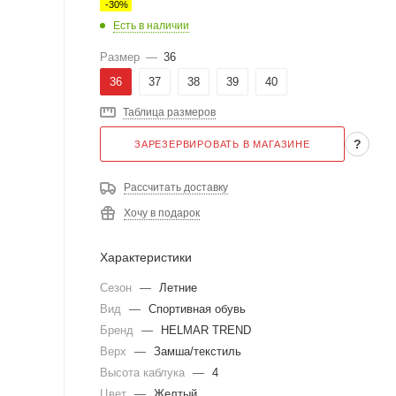
-
30
%
Есть в наличии
Размер
—
36
36
37
38
39
40
Таблица размеров
?
ЗАРЕЗЕРВИРОВАТЬ В МАГАЗИНЕ
Рассчитать доставку
Хочу в подарок
Характеристики
Сезон
—
Летние
Вид
—
Спортивная обувь
Бренд
—
HELMAR TREND
Верх
—
Замша/текстиль
Высота каблука
—
4
Цвет
—
Желтый