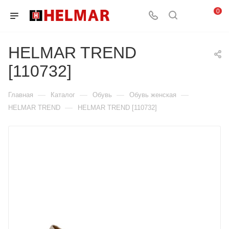
0
HELMAR TREND
[110732]
—
—
—
—
Главная
Каталог
Обувь
Обувь женская
—
HELMAR TREND
HELMAR TREND [110732]