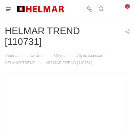
0
HELMAR TREND
[110731]
—
—
—
—
Главная
Каталог
Обувь
Обувь женская
—
HELMAR TREND
HELMAR TREND [110731]