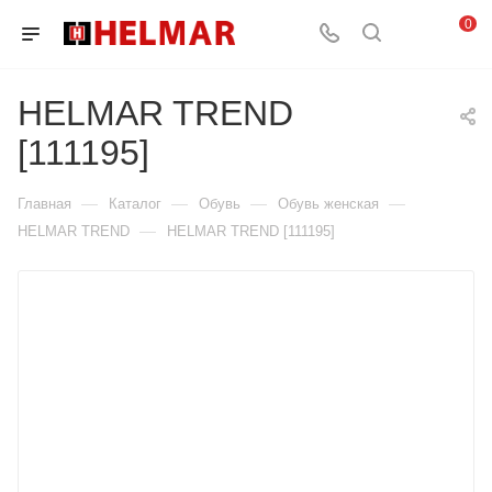
0
HELMAR TREND
[111195]
—
—
—
—
Главная
Каталог
Обувь
Обувь женская
—
HELMAR TREND
HELMAR TREND [111195]