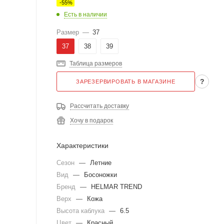
-
55
%
Есть в наличии
Размер
—
37
37
38
39
Таблица размеров
?
ЗАРЕЗЕРВИРОВАТЬ В МАГАЗИНЕ
Рассчитать доставку
Хочу в подарок
Характеристики
Сезон
—
Летние
Вид
—
Босоножки
Бренд
—
HELMAR TREND
Верх
—
Кожа
Высота каблука
—
6.5
Цвет
—
Красный