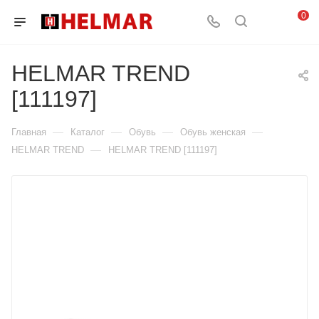
0
HELMAR TREND
[111197]
—
—
—
—
Главная
Каталог
Обувь
Обувь женская
—
HELMAR TREND
HELMAR TREND [111197]