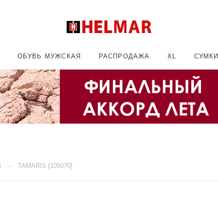
ОБУВЬ МУЖСКАЯ
РАСПРОДАЖА
XL
СУМК
—
S
TAMARIS [105070]