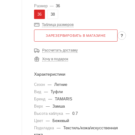
Размер
—
36
36
38
Таблица размеров
?
ЗАРЕЗЕРВИРОВАТЬ В МАГАЗИНЕ
Рассчитать доставку
Хочу в подарок
Характеристики
Сезон
—
Летние
Вид
—
Туфли
Бренд
—
TAMARIS
Верх
—
Замша
Высота каблука
—
0.7
Цвет
—
Бежевый
Подкладка
—
Текстиль/кожа/искусственная
кожа