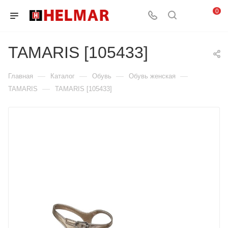
0
TAMARIS [105433]
—
—
—
—
Главная
Каталог
Обувь
Обувь женская
—
TAMARIS
TAMARIS [105433]