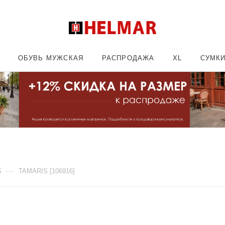
ОБУВЬ МУЖСКАЯ
РАСПРОДАЖА
XL
СУМК
—
S
TAMARIS [106916]