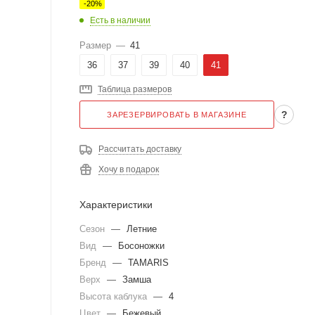
-
20
%
Есть в наличии
Размер
—
41
36
37
39
40
41
Таблица размеров
?
ЗАРЕЗЕРВИРОВАТЬ В МАГАЗИНЕ
Рассчитать доставку
Хочу в подарок
Характеристики
Сезон
—
Летние
Вид
—
Босоножки
Бренд
—
TAMARIS
Верх
—
Замша
Высота каблука
—
4
Цвет
—
Бежевый