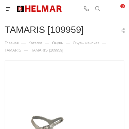
0
TAMARIS [109959]
—
—
—
—
Главная
Каталог
Обувь
Обувь женская
—
TAMARIS
TAMARIS [109959]