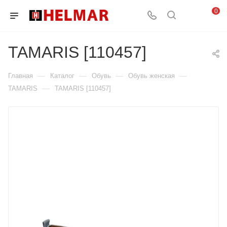
0
TAMARIS [110457]
—
—
—
—
Главная
Каталог
Обувь
Обувь женская
—
TAMARIS
TAMARIS [110457]