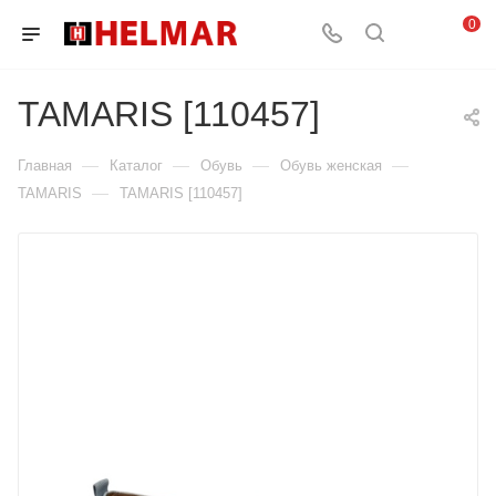
0
TAMARIS [110457]
—
—
—
—
Главная
Каталог
Обувь
Обувь женская
—
TAMARIS
TAMARIS [110457]