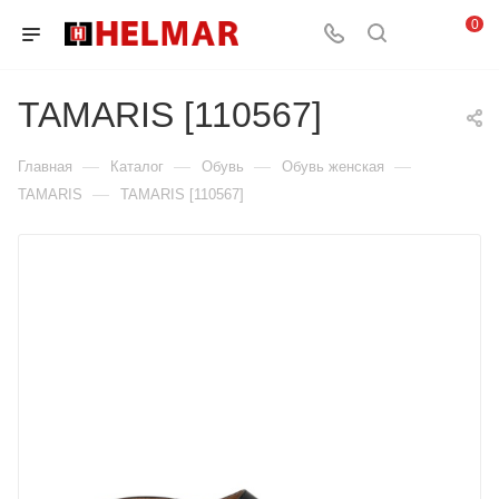
0
TAMARIS [110567]
—
—
—
—
Главная
Каталог
Обувь
Обувь женская
—
TAMARIS
TAMARIS [110567]