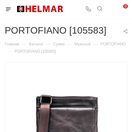
0
PORTOFIANO [105583]
—
—
—
—
Главная
Каталог
Сумки
Мужской
PORTOFIANO
—
PORTOFIANO [105583]