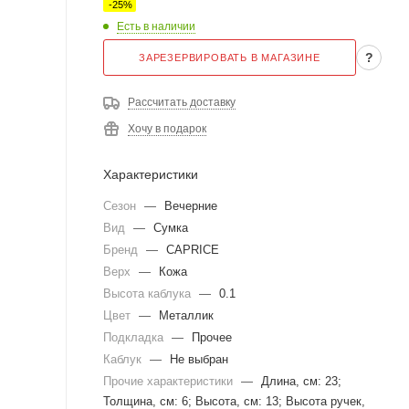
-
25
%
Есть в наличии
?
ЗАРЕЗЕРВИРОВАТЬ В МАГАЗИНЕ
Рассчитать доставку
Хочу в подарок
Характеристики
Сезон
—
Вечерние
Вид
—
Сумка
Бренд
—
CAPRICE
Верх
—
Кожа
Высота каблука
—
0.1
Цвет
—
Металлик
Подкладка
—
Прочее
Каблук
—
Не выбран
Прочие характеристики
—
Длина, см: 23;
Толщина, см: 6; Высота, см: 13; Высота ручек,