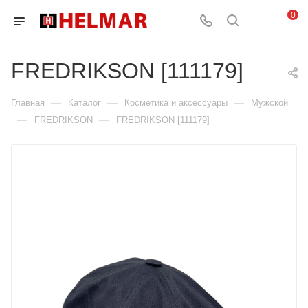
0
FREDRIKSON [111179]
—
—
—
Главная
Каталог
Косметика и аксессуары
Мужской
—
—
FREDRIKSON
FREDRIKSON [111179]