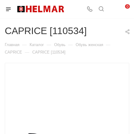
0
CAPRICE [110534]
—
—
—
—
Главная
Каталог
Обувь
Обувь женская
—
CAPRICE
CAPRICE [110534]