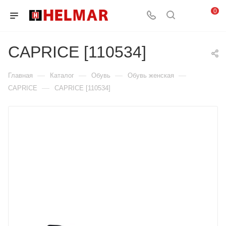
0
CAPRICE [110534]
—
—
—
—
Главная
Каталог
Обувь
Обувь женская
—
CAPRICE
CAPRICE [110534]