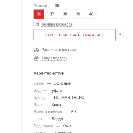
Размер
—
36
36
37
38
39
40
Таблица размеров
?
ЗАРЕЗЕРВИРОВАТЬ В МАГАЗИНЕ
Рассчитать доставку
Хочу в подарок
Характеристики
Сезон
—
Офисные
Вид
—
Туфли
Бренд
—
HELMAR TREND
Верх
—
Кожа
Высота каблука
—
6.5
Цвет
—
Бордо
Подкладка
—
Кожа