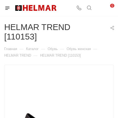
0
HELMAR TREND
[110153]
—
—
—
—
Главная
Каталог
Обувь
Обувь женская
—
HELMAR TREND
HELMAR TREND [110153]