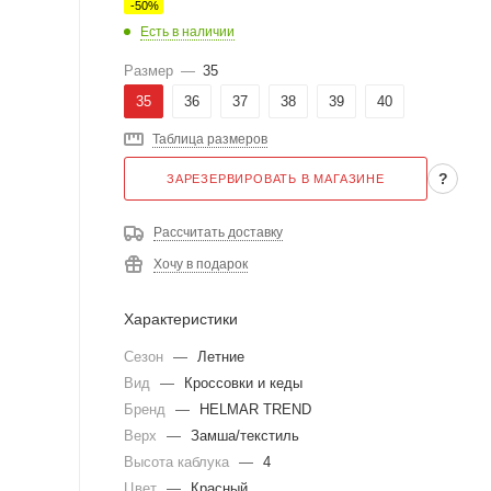
-
50
%
Есть в наличии
Размер
—
35
35
36
37
38
39
40
Таблица размеров
?
ЗАРЕЗЕРВИРОВАТЬ В МАГАЗИНЕ
Рассчитать доставку
Хочу в подарок
Характеристики
Сезон
—
Летние
Вид
—
Кроссовки и кеды
Бренд
—
HELMAR TREND
Верх
—
Замша/текстиль
Высота каблука
—
4
Цвет
—
Красный