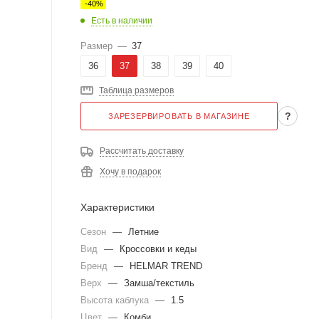
-
40
%
Есть в наличии
Размер
—
37
36
37
38
39
40
Таблица размеров
?
ЗАРЕЗЕРВИРОВАТЬ В МАГАЗИНЕ
Рассчитать доставку
Хочу в подарок
Характеристики
Сезон
—
Летние
Вид
—
Кроссовки и кеды
Бренд
—
HELMAR TREND
Верх
—
Замша/текстиль
Высота каблука
—
1.5
Цвет
—
Комби