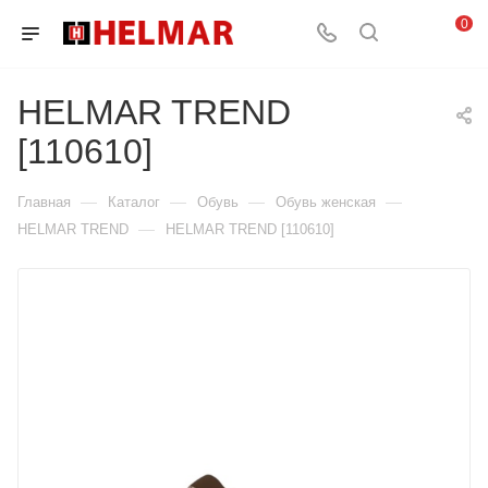
0
HELMAR TREND
[110610]
—
—
—
—
Главная
Каталог
Обувь
Обувь женская
—
HELMAR TREND
HELMAR TREND [110610]