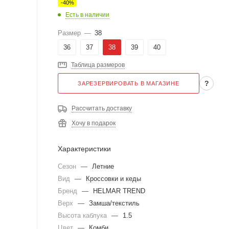
-
40
%
Есть в наличии
Размер
—
38
36
37
38
39
40
Таблица размеров
?
ЗАРЕЗЕРВИРОВАТЬ В МАГАЗИНЕ
Рассчитать доставку
Хочу в подарок
Характеристики
Сезон
—
Летние
Вид
—
Кроссовки и кеды
Бренд
—
HELMAR TREND
Верх
—
Замша/текстиль
Высота каблука
—
1.5
Цвет
—
Комби